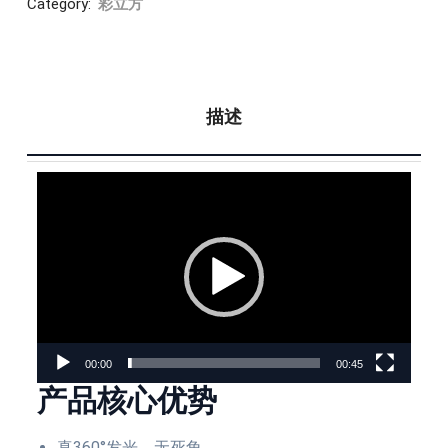
Category:
彩立方
描述
视
频
播
放
器
00:00
00:45
产品核心优势
真360°发光，无死角