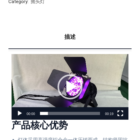
Category:
摇头灯
描述
视
频
播
放
器
00:00
00:19
产品核心优势
灯体采用高强度铝合金一体压铸而成，结构坚固抗