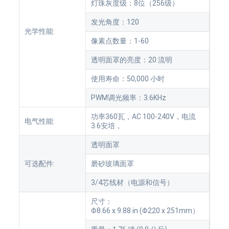
灯珠灰度级：8位（256级）
发光角度：120
光学性能:
像素点数量：1-60
透明面罩的亮度：20 流明
使用寿命：50,000 小时
PWM调光频率：3.6KHz
功率360瓦，AC 100-240V，电流
电气性能:
3.6安培，
透明面罩
可选配件:
磨砂玻璃面罩
3/4芯线材（电源和信号）
尺寸：
Φ8.66 x 9.88 in (Φ220 x 251mm）